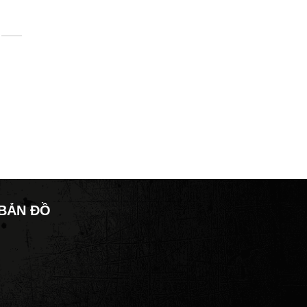
SẮT HỘP LÀ GÌ ? ỨNG DỤNG CỦA SẢN PHẨM
TRONG CUỘC SỐNG.
1. SẮT HỘP LÀ GÌ? Sắt hộp là một loại vật liệu được chế tạo
[...]
BẢN ĐỒ