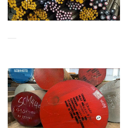
BẬT MÍ CÁCH BẢO QUẢN VẬT LIỆU THÉP
ĐƯỢC TỐT NHẤT
Trong công nghiệp xây dựng, thép là vật liệu đóng vai trò cực
kỳ quan [...]