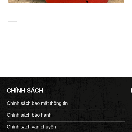
TÌM HIỂU NGAY VỀ NHÀ CUNG CẤP TÔN THÉP
HOA SEN CHẤT LƯỢNG UY TÍN
Khi thi công bất kỳ loại công trình nào thì yếu tố quan trọng
đầu [...]
CHÍNH SÁCH
Chính sách bảo mật thông tin
Chính sách bảo hành
Chính sách vận chuyển