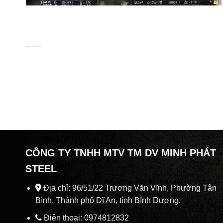
THỊ TRƯỜNG SẮT THÉP VIỆT NAM HƯỞNG LỢI
GÌ KHI CÁC NỀN KINH TẾ LỚN HƯỚNG TỚI
CHÂU Á
Tình trạng thừa cung thiếu cầu khiến Trung Quốc phải điều
chỉnh lại mục tiêu [...]
CÔNG TY TNHH MTV TM DV MINH PHÁT
STEEL
Địa chỉ: 96/51/22 Trương Văn Vĩnh, Phường Tân
Bình, Thành phố Dĩ An, tỉnh BÌnh Dương.
Điện thoại: 0974812832