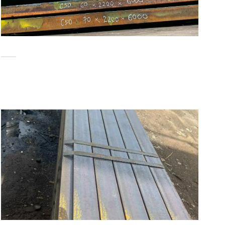
THÉP HỘP CÓ ĐẶC ĐIỂM VÀ TÍNH NĂNG GÌ?
Thép hộp là sản phẩm có nhiều hình dáng, tính chất phù hợp
với các [...]