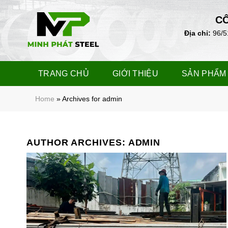
Skip
to
CÔ
content
Địa chỉ:
96/5
TRANG CHỦ
GIỚI THIỆU
SẢN PHẨM
Home
»
Archives for admin
AUTHOR ARCHIVES:
ADMIN