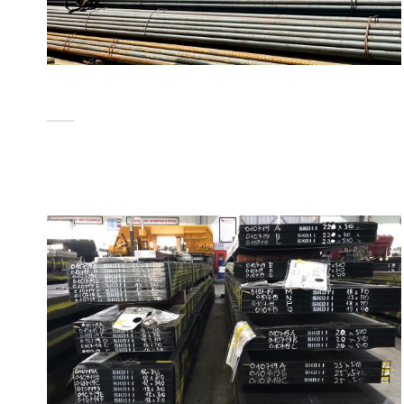
CHUYÊN CUNG CẤP SẮT THÉP UY TÍN SỈ BÌNH
DƯƠNG CHẤT LƯỢNG
Sắt thép xây dựng là loại vật tư xây dựng thiết yếu và có tầm
[...]