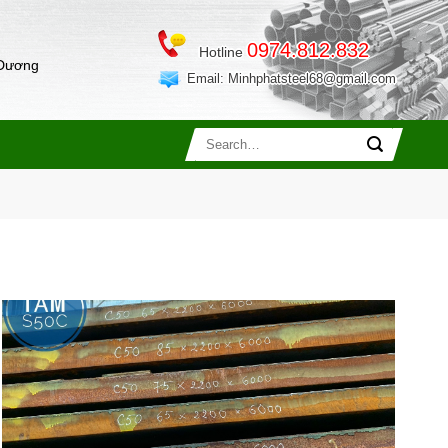
0974.812.832
Hotline
 Dương
Email: Minhphatsteel68@gmail.com
Search
Ệ
for: